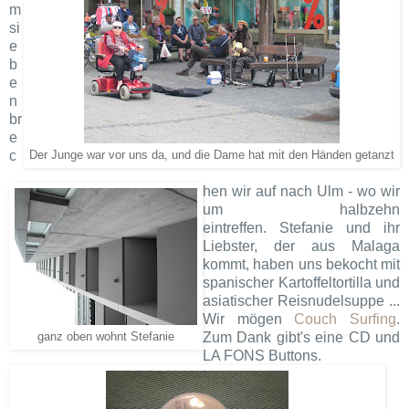
m
si
e
b
e
n
br
e
c
Der Junge war vor uns da, und die Dame hat mit den Händen getanzt
hen wir auf nach Ulm - wo wir
um halbzehn
eintreffen. Stefanie und ihr
Liebster, der aus Malaga
kommt, haben uns bekocht mit
spanischer Kartoffeltortilla und
asiatischer Reisnudelsuppe ...
Wir mögen
Couch Surfing
.
Zum Dank gibt's eine CD und
ganz oben wohnt Stefanie
LA FONS Buttons.