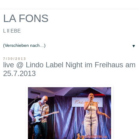
LA FONS
L II EBE
▼
7/30/2013
live @ Lindo Label Night im Freihaus am
25.7.2013